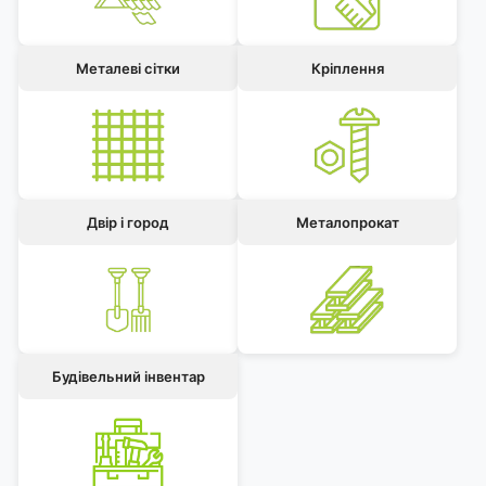
Металеві сітки
Кріплення
Двір і город
Металопрокат
Будівельний інвентар