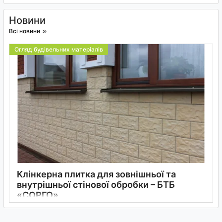
Новини
Всі новини
Огляд будівельних матеріалів
Клінкерна плитка для зовнішньої та
внутрішньої стінової обробки – БТБ
«СОРГО»
21 02 2025
0
5 хвилин
Дізнайтеся про переваги та особливості клінкерної плитки для