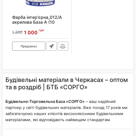
Фарба інтер'єрна_012/А
акрилова База А (10
л)_KREISEL
грн
1 000
1 200
Артикул:
4000010046787
Предзаказ
Будівельні матеріали в Черкасах – оптом
та в роздріб | БТБ «СОРГО»
Будівельно-Торговельна База «СОРГО»
– ваш надійний
партнер у світі будівельних матеріалів. Вже понад 17 років ми
забезпечуємо наших клієнтів високоякісними будівельними
матеріалами, які відповідають найвищим стандартам.