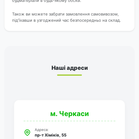
будматеріали в будь-якому обсязі.
Також ви можете забрати замовлення самовивозом,
під'їхавши в узгоджений час безпосередньо на склад.
Наші адреси
м. Черкаси
Адреса:
пр-т Хіміків, 55