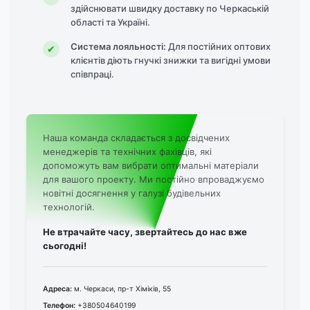
здійснювати швидку доставку по Черкаській
області та Україні.
Система лояльності:
Для постійних оптових
клієнтів діють гнучкі знижки та вигідні умови
співпраці.
Наша команда складається з досвідчених
менеджерів та технічних фахівців, які
допоможуть вам вибрати оптимальні матеріали
для вашого проекту. Ми постійно впроваджуємо
новітні досягнення у галузі будівельних
технологій.
Не втрачайте часу, звертайтесь до нас вже
сьогодні!
Адреса:
м. Черкаси, пр-т Хіміків, 55
Телефон:
+380504640199