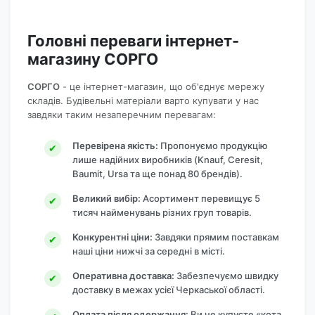
Головні переваги інтернет-
магазину СОРГО
СОРГО
- це інтернет-магазин, що об'єднує мережу
складів. Будівельні матеріали варто купувати у нас
завдяки таким незаперечним перевагам:
Перевірена якість:
Пропонуємо продукцію
лише надійних виробників (Knauf, Ceresit,
Baumit, Ursa та ще понад 80 брендів).
Великий вибір:
Асортимент перевищує 5
тисяч найменувань різних груп товарів.
Конкурентні ціни:
Завдяки прямим поставкам
наші ціни нижчі за середні в місті.
Оперативна доставка:
Забезпечуємо швидку
доставку в межах усієї Черкаської області.
Оплата після одержання:
Ви не купуєте «кота