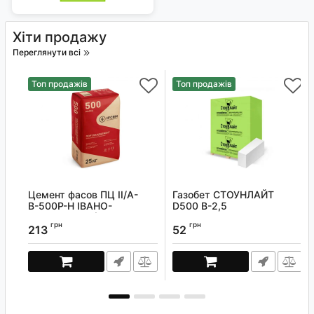
Хіти продажу
Переглянути всі
Топ продажів
Топ продажів
Цемент фасов ПЦ II/А-
Газобет СТОУНЛАЙТ
В-500Р-Н ІВАНО-
D500 В-2,5
ФРАНКІВСЬК (25кг)
200х100х600мм
грн
грн
213
52
Артикул:
400002278
Артикул:
22410